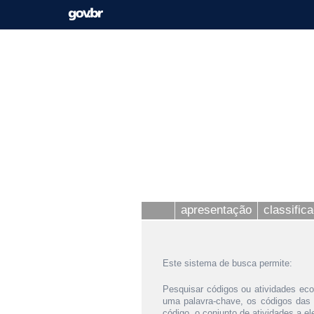
apresentação
classific
Este sistema de busca permite:
Pesquisar códigos ou atividades eco
uma palavra-chave, os códigos das
código, o conjunto de atividades a e