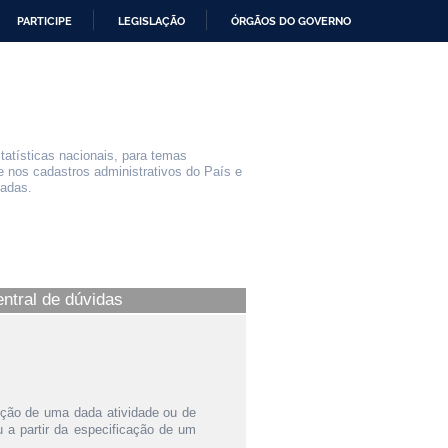
PARTICIPE
LEGISLAÇÃO
ÓRGÃOS DO GOVERNO
statísticas nacionais, para temas
e nos cadastros administrativos do País e
iadas.
entral de dúvidas
ição de uma dada atividade ou de
a partir da especificação de um