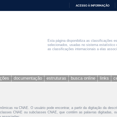
ACESSO À INFORMAÇÃO
IR
PARA
O
CONTEÚDO
Esta página disponibiliza as classificações e
selecionados, usadas no sistema estatístico 
as classificações internacionais a elas assoc
ações
documentação
estruturas
busca online
links
c
nômicas na CNAE. O usuário pode encontrar, a partir da digitação da descr
 classes CNAE ou subclasses CNAE, que contêm as palavras digitadas, ou 
le associadas;