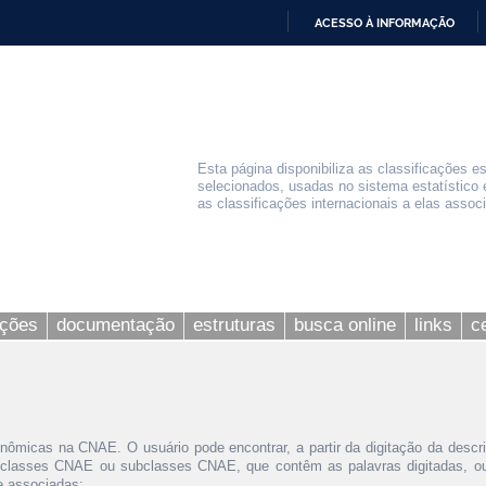
ACESSO À INFORMAÇÃO
IR
PARA
O
CONTEÚDO
Esta página disponibiliza as classificações e
selecionados, usadas no sistema estatístico 
as classificações internacionais a elas assoc
ações
documentação
estruturas
busca online
links
c
nômicas na CNAE. O usuário pode encontrar, a partir da digitação da descr
 classes CNAE ou subclasses CNAE, que contêm as palavras digitadas, ou 
le associadas;