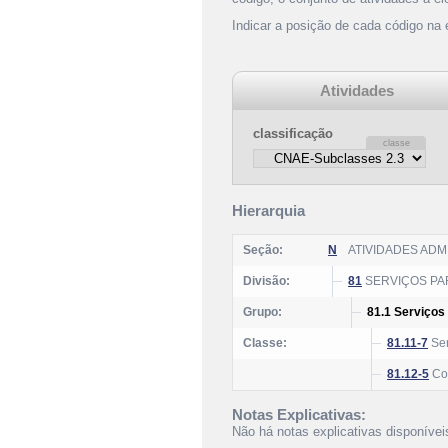
Indicar a posição de cada código na
Atividades
classificação
Hierarquia
Seção:
N
ATIVIDADES AD
Divisão:
81
SERVIÇOS PAR
Grupo:
81.1 Serviços
Classe:
81.11-7
Ser
81.12-5
Con
Notas Explicativas:
Não há notas explicativas disponívei