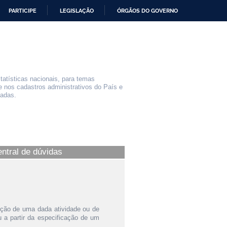
PARTICIPE
LEGISLAÇÃO
ÓRGÃOS DO GOVERNO
statísticas nacionais, para temas
e nos cadastros administrativos do País e
iadas.
entral de dúvidas
ição de uma dada atividade ou de
a partir da especificação de um