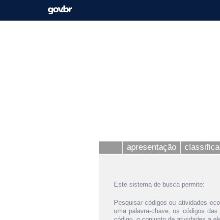
apresentação
classific
Este sistema de busca permite:
Pesquisar códigos ou atividades eco
uma palavra-chave, os códigos das
código, o conjunto de atividades a e