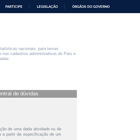
PARTICIPE
LEGISLAÇÃO
ÓRGÃOS DO GOVERNO
statísticas nacionais, para temas
e nos cadastros administrativos do País e
iadas.
entral de dúvidas
ição de uma dada atividade ou de
a partir da especificação de um