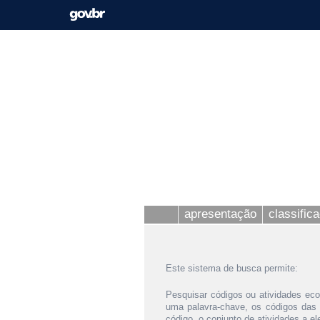
apresentação
classific
Este sistema de busca permite:
Pesquisar códigos ou atividades eco
uma palavra-chave, os códigos das
código, o conjunto de atividades a e