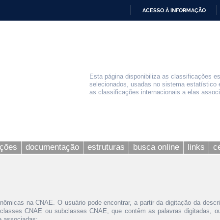
ACESSO À INFORMAÇÃO
IR
PARA
O
CONTEÚDO
Esta página disponibiliza as classificações e
selecionados, usadas no sistema estatístico 
as classificações internacionais a elas assoc
ações
documentação
estruturas
busca online
links
c
nômicas na CNAE. O usuário pode encontrar, a partir da digitação da descr
 classes CNAE ou subclasses CNAE, que contêm as palavras digitadas, ou 
le associadas;