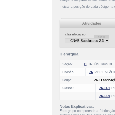
Indicar a posição de cada código na
Atividades
classificação
Hierarquia
Seção:
C
INDÚSTRIAS DE
Divisão:
26
FABRICAÇÃO 
Grupo:
26.3 Fabrica
Classe:
26.31-1
Fab
26.32-9
Fab
Notas Explicativas:
Este grupo compreende a fabricação