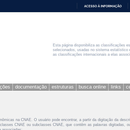
ACESSO À INFORMAÇÃO
IR
PARA
O
CONTEÚDO
Esta página disponibiliza as classificações e
selecionados, usadas no sistema estatístico 
as classificações internacionais a elas assoc
ações
documentação
estruturas
busca online
links
c
nômicas na CNAE. O usuário pode encontrar, a partir da digitação da descr
 classes CNAE ou subclasses CNAE, que contêm as palavras digitadas, ou 
le associadas;