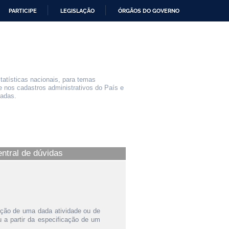
PARTICIPE
LEGISLAÇÃO
ÓRGÃOS DO GOVERNO
statísticas nacionais, para temas
e nos cadastros administrativos do País e
iadas.
entral de dúvidas
ição de uma dada atividade ou de
a partir da especificação de um