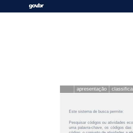
apresentação
classific
Este sistema de busca permite:
Pesquisar códigos ou atividades eco
uma palavra-chave, os códigos das
código, o conjunto de atividades a e