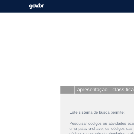
apresentação
classific
Este sistema de busca permite:
Pesquisar códigos ou atividades eco
uma palavra-chave, os códigos das
código, o conjunto de atividades a e