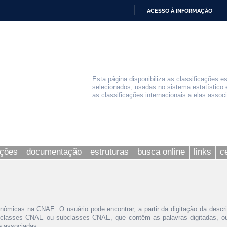
ACESSO À INFORMAÇÃO
IR
PARA
O
CONTEÚDO
Esta página disponibiliza as classificações e
selecionados, usadas no sistema estatístico 
as classificações internacionais a elas assoc
ações
documentação
estruturas
busca online
links
c
nômicas na CNAE. O usuário pode encontrar, a partir da digitação da descr
 classes CNAE ou subclasses CNAE, que contêm as palavras digitadas, ou 
le associadas;