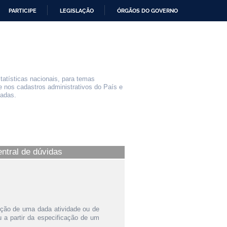
PARTICIPE
LEGISLAÇÃO
ÓRGÃOS DO GOVERNO
statísticas nacionais, para temas
e nos cadastros administrativos do País e
iadas.
entral de dúvidas
ição de uma dada atividade ou de
a partir da especificação de um