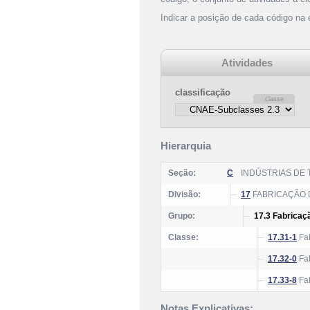
Indicar a posição de cada código na
Atividades
classificação
Hierarquia
Seção:
C
INDÚSTRIAS DE
Divisão:
17
FABRICAÇÃO 
Grupo:
17.3 Fabricaç
Classe:
17.31-1
Fab
17.32-0
Fab
17.33-8
Fab
Notas Explicativas: