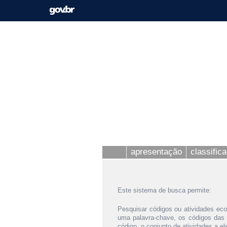
apresentação
classific
Este sistema de busca permite:
Pesquisar códigos ou atividades eco
uma palavra-chave, os códigos das
código, o conjunto de atividades a e