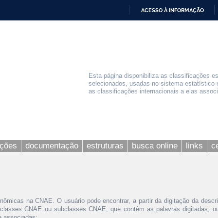
ACESSO À INFORMAÇÃO
IR
PARA
O
CONTEÚDO
Esta página disponibiliza as classificações e
selecionados, usadas no sistema estatístico 
as classificações internacionais a elas assoc
ações
documentação
estruturas
busca online
links
c
nômicas na CNAE. O usuário pode encontrar, a partir da digitação da descr
 classes CNAE ou subclasses CNAE, que contêm as palavras digitadas, ou 
le associadas;