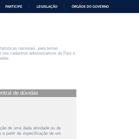
PARTICIPE
LEGISLAÇÃO
ÓRGÃOS DO GOVERNO
statísticas nacionais, para temas
e nos cadastros administrativos do País e
iadas.
entral de dúvidas
ição de uma dada atividade ou de
a partir da especificação de um