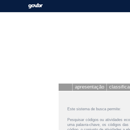
apresentação
classific
Este sistema de busca permite:
Pesquisar códigos ou atividades eco
uma palavra-chave, os códigos das
código, o conjunto de atividades a e