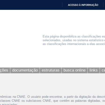
ACESSO À INFORMAÇÃO
IR
PARA
O
CONTEÚDO
Esta página disponibiliza as classificações e
selecionados, usadas no sistema estatístico 
as classificações internacionais a elas assoc
ações
documentação
estruturas
busca online
links
c
nômicas na CNAE. O usuário pode encontrar, a partir da digitação da descr
 classes CNAE ou subclasses CNAE, que contêm as palavras digitadas, ou 
le associadas;