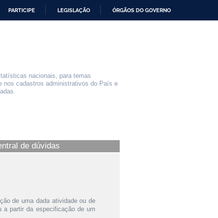
PARTICIPE
LEGISLAÇÃO
ÓRGÃOS DO GOVERNO
statísticas nacionais, para temas
e nos cadastros administrativos do País e
iadas.
entral de dúvidas
ição de uma dada atividade ou de
a partir da especificação de um