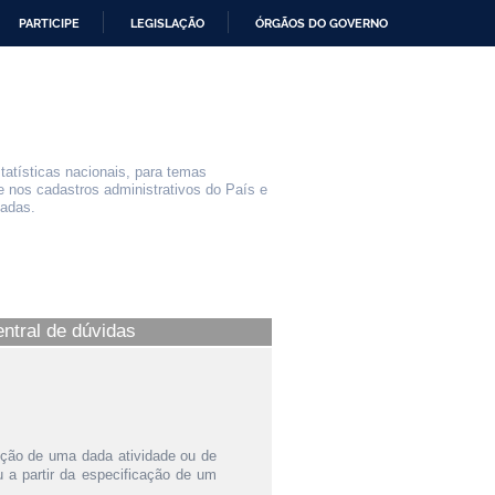
PARTICIPE
LEGISLAÇÃO
ÓRGÃOS DO GOVERNO
statísticas nacionais, para temas
e nos cadastros administrativos do País e
iadas.
entral de dúvidas
ição de uma dada atividade ou de
a partir da especificação de um