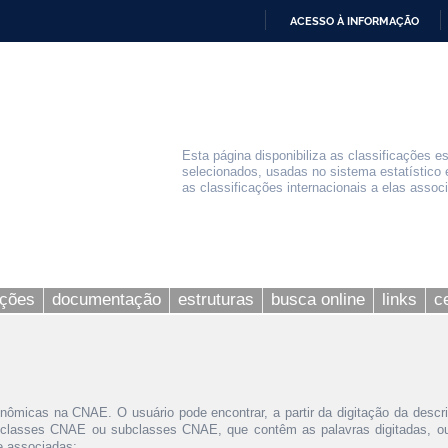
ACESSO À INFORMAÇÃO
IR
PARA
O
CONTEÚDO
Esta página disponibiliza as classificações e
selecionados, usadas no sistema estatístico 
as classificações internacionais a elas assoc
ações
documentação
estruturas
busca online
links
c
nômicas na CNAE. O usuário pode encontrar, a partir da digitação da descr
 classes CNAE ou subclasses CNAE, que contêm as palavras digitadas, ou 
le associadas;