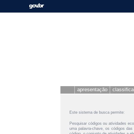
apresentação
classific
Este sistema de busca permite:
Pesquisar códigos ou atividades eco
uma palavra-chave, os códigos das
código, o conjunto de atividades a e