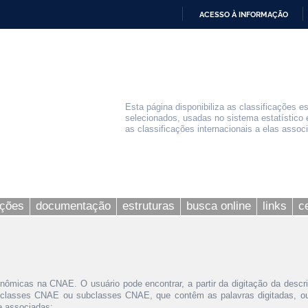
ACESSO À INFORMAÇÃO
IR
PARA
O
CONTEÚDO
Esta página disponibiliza as classificações e
selecionados, usadas no sistema estatístico 
as classificações internacionais a elas assoc
ações
documentação
estruturas
busca online
links
c
nômicas na CNAE. O usuário pode encontrar, a partir da digitação da descr
 classes CNAE ou subclasses CNAE, que contêm as palavras digitadas, ou 
le associadas;