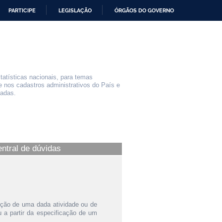
PARTICIPE
LEGISLAÇÃO
ÓRGÃOS DO GOVERNO
statísticas nacionais, para temas
e nos cadastros administrativos do País e
iadas.
entral de dúvidas
ição de uma dada atividade ou de
a partir da especificação de um