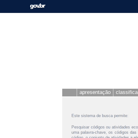
apresentação
classific
Este sistema de busca permite:
Pesquisar códigos ou atividades eco
uma palavra-chave, os códigos das
código, o conjunto de atividades a e