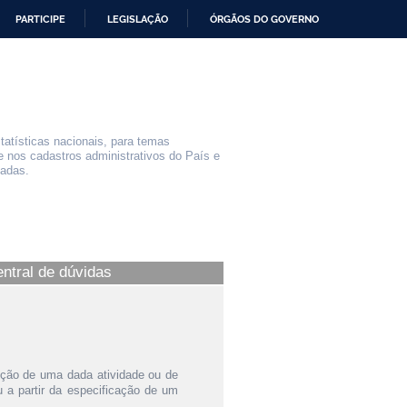
PARTICIPE
LEGISLAÇÃO
ÓRGÃOS DO GOVERNO
statísticas nacionais, para temas
e nos cadastros administrativos do País e
iadas.
entral de dúvidas
ição de uma dada atividade ou de
a partir da especificação de um