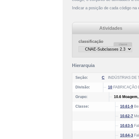
Indicar a posição de cada código na
Atividades
classificação
Hierarquia
Seção:
C
INDÚSTRIAS DE
Divisão:
10
FABRICAÇÃO 
Grupo:
10.6 Moagem, 
Classe:
10.61-9
Ben
10.62-7
Moa
10.63-5
Fab
10.64-3
Fab