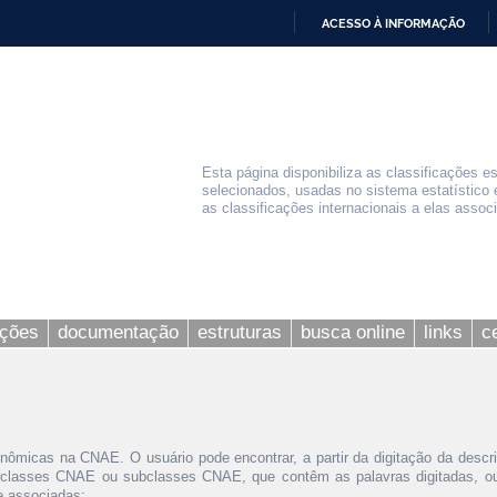
ACESSO À INFORMAÇÃO
IR
PARA
O
CONTEÚDO
Esta página disponibiliza as classificações e
selecionados, usadas no sistema estatístico 
as classificações internacionais a elas assoc
ações
documentação
estruturas
busca online
links
c
nômicas na CNAE. O usuário pode encontrar, a partir da digitação da descr
 classes CNAE ou subclasses CNAE, que contêm as palavras digitadas, ou 
le associadas;