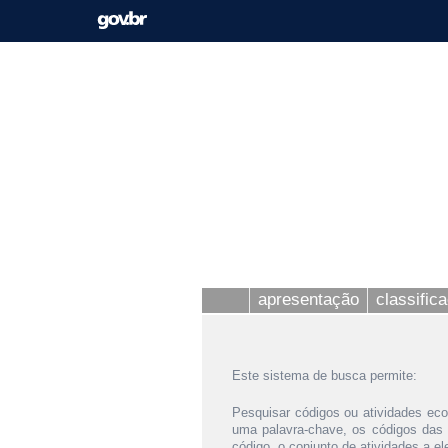
apresentação
classific
Este sistema de busca permite:
Pesquisar códigos ou atividades eco
uma palavra-chave, os códigos das
código, o conjunto de atividades a e