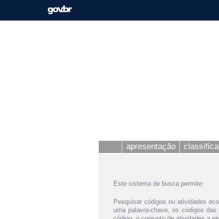
apresentação
classific
Este sistema de busca permite:
Pesquisar códigos ou atividades eco
uma palavra-chave, os códigos das
código, o conjunto de atividades a e