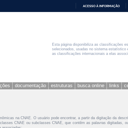
ACESSO À INFORMAÇÃO
IR
PARA
O
CONTEÚDO
Esta página disponibiliza as classificações e
selecionados, usadas no sistema estatístico 
as classificações internacionais a elas assoc
ações
documentação
estruturas
busca online
links
c
nômicas na CNAE. O usuário pode encontrar, a partir da digitação da descr
 classes CNAE ou subclasses CNAE, que contêm as palavras digitadas, ou 
le associadas;