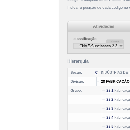
Indicar a posição de cada código na
Atividades
classificação
Hierarquia
Seção:
C
INDÚSTRIAS DE
Divisão:
28 FABRICAÇÃO
Grupo:
28.1
Fabricaçã
28.2
Fabricaçã
28.3
Fabricação
28.4
Fabricaçã
28.5
Fabricaçã