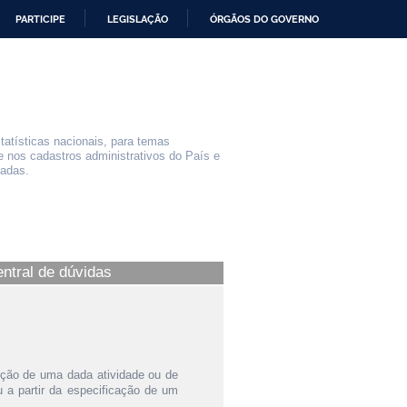
PARTICIPE
LEGISLAÇÃO
ÓRGÃOS DO GOVERNO
statísticas nacionais, para temas
e nos cadastros administrativos do País e
iadas.
entral de dúvidas
ição de uma dada atividade ou de
a partir da especificação de um