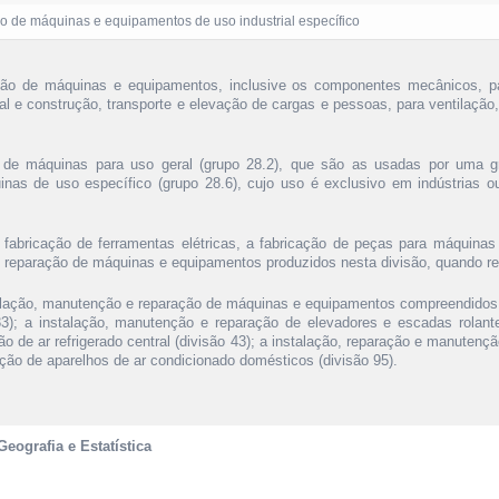
o de máquinas e equipamentos de uso industrial específico
ção de máquinas e equipamentos, inclusive os componentes mecânicos, pa
ral e construção, transporte e elevação de cargas e pessoas, para ventilação,
o de máquinas para uso geral (grupo 28.2), que são as usadas por uma gr
nas de uso específico (grupo 28.6), cujo uso é exclusivo em indústrias 
abricação de ferramentas elétricas, a fabricação de peças para máquinas
e reparação de máquinas e equipamentos produzidos nesta divisão, quando rea
alação, manutenção e reparação de máquinas e equipamentos compreendidos
 33); a instalação, manutenção e reparação de elevadores e escadas rolant
ção de ar refrigerado central (divisão 43); a instalação, reparação e manutenç
ção de aparelhos de ar condicionado domésticos (divisão 95).
Geografia e Estatística