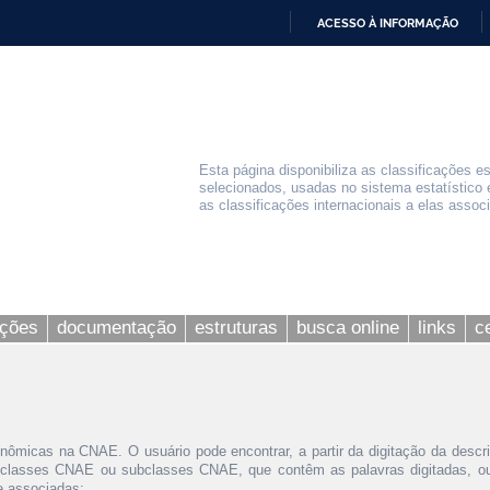
ACESSO À INFORMAÇÃO
IR
PARA
O
CONTEÚDO
Esta página disponibiliza as classificações e
selecionados, usadas no sistema estatístico 
as classificações internacionais a elas assoc
ações
documentação
estruturas
busca online
links
c
nômicas na CNAE. O usuário pode encontrar, a partir da digitação da descr
 classes CNAE ou subclasses CNAE, que contêm as palavras digitadas, ou 
le associadas;