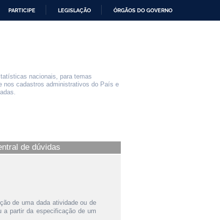
PARTICIPE
LEGISLAÇÃO
ÓRGÃOS DO GOVERNO
statísticas nacionais, para temas
e nos cadastros administrativos do País e
iadas.
entral de dúvidas
ição de uma dada atividade ou de
a partir da especificação de um