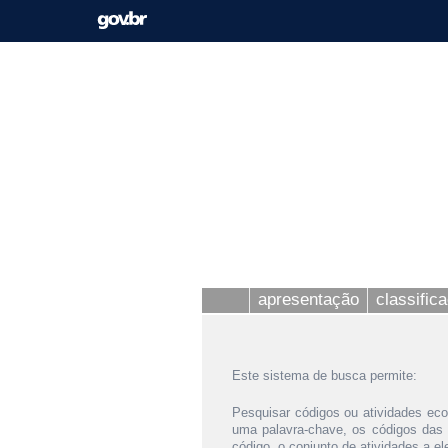
apresentação
classific
Este sistema de busca permite:
Pesquisar códigos ou atividades eco
uma palavra-chave, os códigos das
código, o conjunto de atividades a e