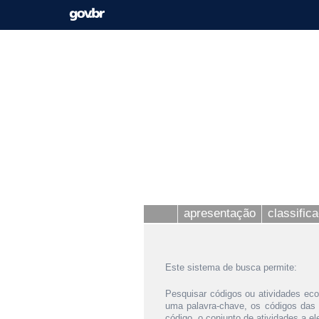
apresentação
classific
Este sistema de busca permite:
Pesquisar códigos ou atividades eco
uma palavra-chave, os códigos das
código, o conjunto de atividades a e