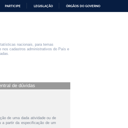
PARTICIPE
LEGISLAÇÃO
ÓRGÃOS DO GOVERNO
statísticas nacionais, para temas
e nos cadastros administrativos do País e
iadas.
entral de dúvidas
ição de uma dada atividade ou de
a partir da especificação de um