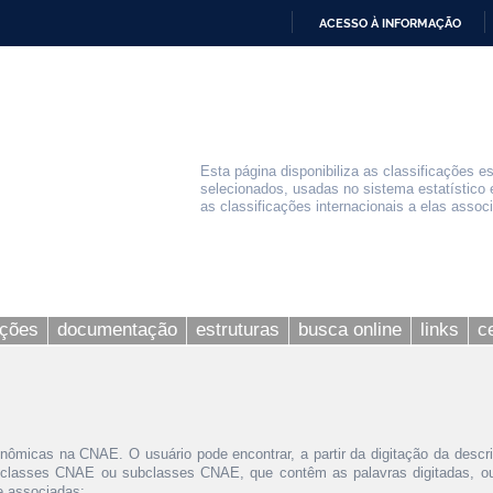
ACESSO À INFORMAÇÃO
IR
PARA
O
CONTEÚDO
Esta página disponibiliza as classificações e
selecionados, usadas no sistema estatístico 
as classificações internacionais a elas assoc
ações
documentação
estruturas
busca online
links
c
nômicas na CNAE. O usuário pode encontrar, a partir da digitação da descr
 classes CNAE ou subclasses CNAE, que contêm as palavras digitadas, ou 
le associadas;