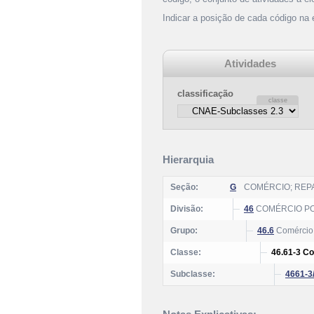
Indicar a posição de cada código na
Atividades
classificação
Hierarquia
Seção:
G
COMÉRCIO; REP
Divisão:
46
COMÉRCIO PO
Grupo:
46.6
Comércio 
Classe:
46.61-3 Co
Subclasse:
4661-3