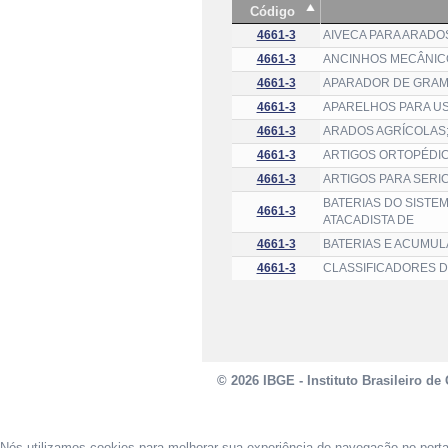
Código
4661-3
AIVECA PARA ARADO
4661-3
ANCINHOS MECÂNICO
4661-3
APARADOR DE GRAMA
4661-3
APARELHOS PARA US
4661-3
ARADOS AGRÍCOLAS;
4661-3
ARTIGOS ORTOPÉDIC
4661-3
ARTIGOS PARA SERI
BATERIAS DO SISTE
4661-3
ATACADISTA DE
4661-3
BATERIAS E ACUMUL
4661-3
CLASSIFICADORES D
© 2026 IBGE - Instituto Brasileiro de 
Nós utilizamos cookies para melhorar sua experiência de navegação no port