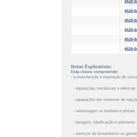
4520-0
4520-0
4520-0
4520-0
4520-0
4520-0
Notas Explicativas:
Esta classe compreende:
- a manutenção e reparação de veícu
- reparações mecânicas e elétricas
- reparações em sistemas de injeção
- lanternagem ou funilaria e pintura
- lavagem, lubrificação e polimento
- serviços de borracheiros ou gomar