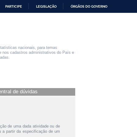
PARTICIPE
LEGISLAÇÃO
ÓRGÃOS DO GOVERNO
statísticas nacionais, para temas
e nos cadastros administrativos do País e
iadas.
entral de dúvidas
ição de uma dada atividade ou de
a partir da especificação de um