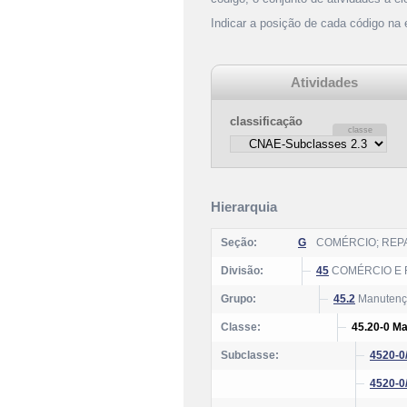
Indicar a posição de cada código na
Atividades
classificação
Hierarquia
Seção:
G
COMÉRCIO; REP
Divisão:
45
COMÉRCIO E 
Grupo:
45.2
Manutençã
Classe:
45.20-0 M
Subclasse:
4520-0
4520-0