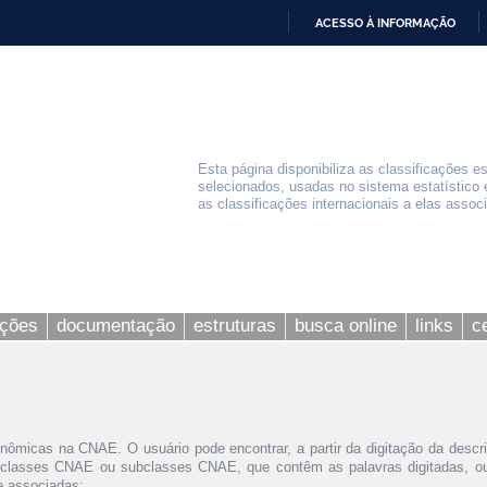
ACESSO À INFORMAÇÃO
IR
PARA
O
CONTEÚDO
Esta página disponibiliza as classificações e
selecionados, usadas no sistema estatístico 
as classificações internacionais a elas assoc
ações
documentação
estruturas
busca online
links
c
nômicas na CNAE. O usuário pode encontrar, a partir da digitação da descr
 classes CNAE ou subclasses CNAE, que contêm as palavras digitadas, ou 
le associadas;