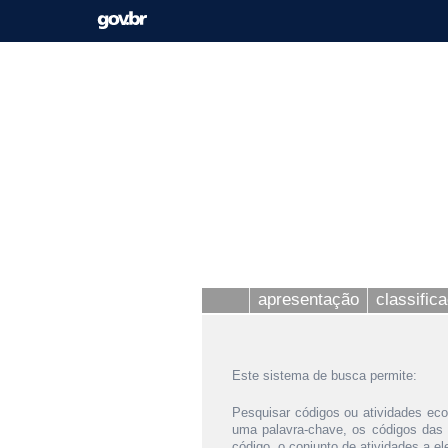
apresentação
classific
Este sistema de busca permite:
Pesquisar códigos ou atividades eco
uma palavra-chave, os códigos das
código, o conjunto de atividades a e