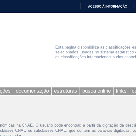
ACESSO À INFORMAÇÃO
IR
PARA
O
CONTEÚDO
Esta página disponibiliza as classificações e
selecionados, usadas no sistema estatístico 
as classificações internacionais a elas assoc
ações
documentação
estruturas
busca online
links
c
nômicas na CNAE. O usuário pode encontrar, a partir da digitação da descr
 classes CNAE ou subclasses CNAE, que contêm as palavras digitadas, ou 
le associadas;