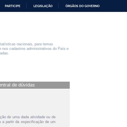
PARTICIPE
LEGISLAÇÃO
ÓRGÃOS DO GOVERNO
statísticas nacionais, para temas
e nos cadastros administrativos do País e
iadas.
entral de dúvidas
ição de uma dada atividade ou de
a partir da especificação de um