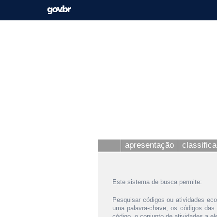
apresentação
classific
Este sistema de busca permite:
Pesquisar códigos ou atividades eco
uma palavra-chave, os códigos das
código, o conjunto de atividades a e