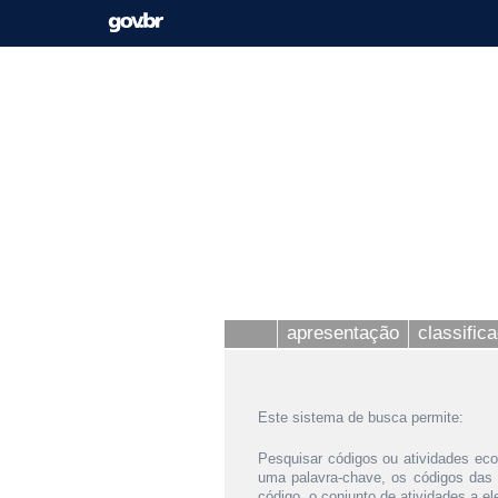
apresentação
classific
Este sistema de busca permite:
Pesquisar códigos ou atividades eco
uma palavra-chave, os códigos das
código, o conjunto de atividades a e