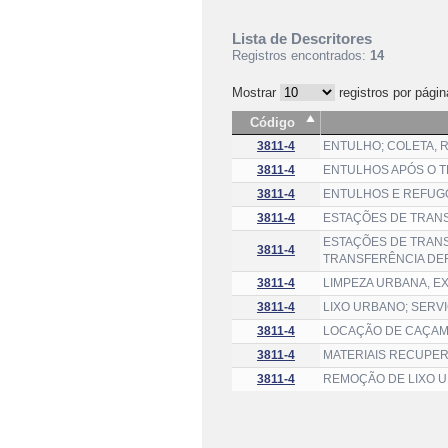
Lista de Descritores
Registros encontrados:
14
Mostrar
registros por págin
Código
3811-4
ENTULHO; COLETA,
3811-4
ENTULHOS APÓS O T
3811-4
ENTULHOS E REFUGO
3811-4
ESTAÇÕES DE TRANS
ESTAÇÕES DE TRAN
3811-4
TRANSFERÊNCIA DEF
3811-4
LIMPEZA URBANA, E
3811-4
LIXO URBANO; SERV
3811-4
LOCAÇÃO DE CAÇAM
3811-4
MATERIAIS RECUPER
3811-4
REMOÇÃO DE LIXO U