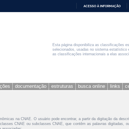
ACESSO À INFORMAÇÃO
IR
PARA
O
CONTEÚDO
Esta página disponibiliza as classificações e
selecionados, usadas no sistema estatístico 
as classificações internacionais a elas assoc
ações
documentação
estruturas
busca online
links
c
nômicas na CNAE. O usuário pode encontrar, a partir da digitação da descr
 classes CNAE ou subclasses CNAE, que contêm as palavras digitadas, ou 
le associadas;