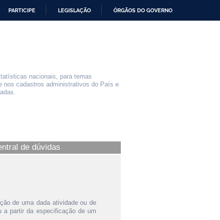
PARTICIPE
LEGISLAÇÃO
ÓRGÃOS DO GOVERNO
statísticas nacionais, para temas
e nos cadastros administrativos do País e
iadas.
entral de dúvidas
ição de uma dada atividade ou de
a partir da especificação de um