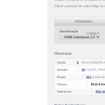
Indicar a posição de cada código na
Atividades
classificação
Hierarquia
Seção:
E
ÁGUA, ESGOTO,
Divisão:
38
COLETA, TRA
Grupo:
38.1
Coleta de
Classe:
38.11-4 Co
Subclasse:
3811-4