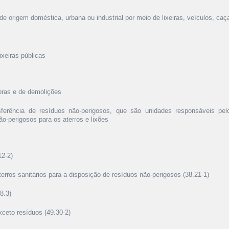
de origem doméstica, urbana ou industrial por meio de lixeiras, veículos, ca
ixeiras públicas
obras e de demolições
sferência de resíduos não-perigosos, que são unidades responsáveis pe
não-perigosos para os aterros e lixões
12-2)
terros sanitários para a disposição de resíduos não-perigosos (38.21-1)
8.3)
exceto resíduos (49.30-2)