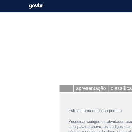
apresentação
classific
Este sistema de busca permite:
Pesquisar códigos ou atividades eco
uma palavra-chave, os códigos das
código, o conjunto de atividades a e