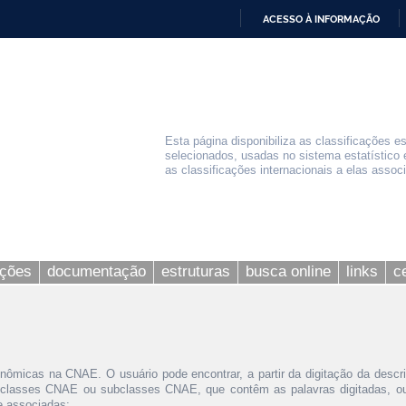
ACESSO À INFORMAÇÃO
IR
PARA
O
CONTEÚDO
Esta página disponibiliza as classificações e
selecionados, usadas no sistema estatístico 
as classificações internacionais a elas assoc
ações
documentação
estruturas
busca online
links
c
nômicas na CNAE. O usuário pode encontrar, a partir da digitação da descr
 classes CNAE ou subclasses CNAE, que contêm as palavras digitadas, ou 
le associadas;