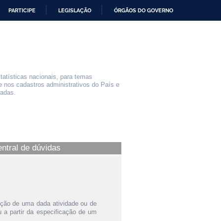
PARTICIPE
LEGISLAÇÃO
ÓRGÃOS DO GOVERNO
statísticas nacionais, para temas
e nos cadastros administrativos do País e
iadas.
entral de dúvidas
ição de uma dada atividade ou de
a partir da especificação de um