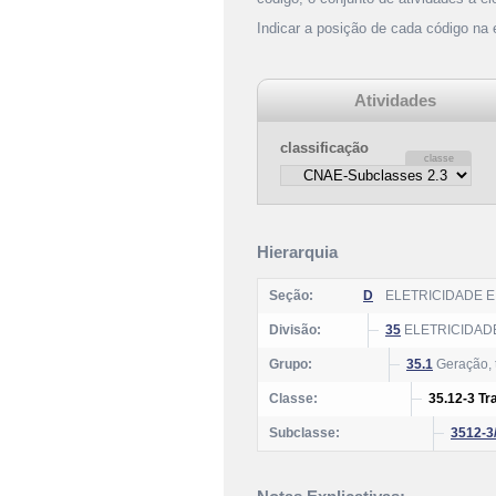
Indicar a posição de cada código na
Atividades
classificação
Hierarquia
Seção:
D
ELETRICIDADE E
Divisão:
35
ELETRICIDADE
Grupo:
35.1
Geração, t
Classe:
35.12-3 Tr
Subclasse:
3512-3