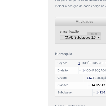
Indicar a posição de cada código na
Atividades
classificação
Hierarquia
Seção:
C
INDÚSTRIAS DE
Divisão:
14
CONFECÇÃO D
Grupo:
14.2
Fabricação
Classe:
14.22-3 Fa
Subclasse:
1422-3