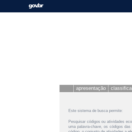
apresentação
classific
Este sistema de busca permite:
Pesquisar códigos ou atividades eco
uma palavra-chave, os códigos das
código, o conjunto de atividades a e