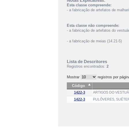
Notas Explicativas:
Esta classe compreende:
- a fabricação de artefatos de malhari
Esta classe não compreende:
- a fabricação de artefatos do vestuá
- a fabricação de meias (14.21-5)
Lista de Descritores
Registros encontrados:
2
Mostrar
registros por págin
Código
1422-3
ARTIGOS DO VESTUÁR
1422-3
PULÔVERES, SUÉTER