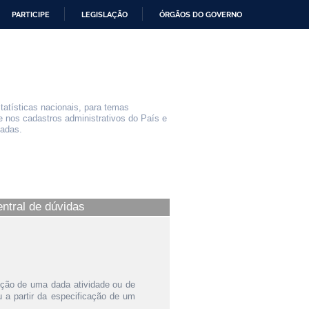
PARTICIPE
LEGISLAÇÃO
ÓRGÃOS DO GOVERNO
statísticas nacionais, para temas
e nos cadastros administrativos do País e
iadas.
entral de dúvidas
ição de uma dada atividade ou de
a partir da especificação de um