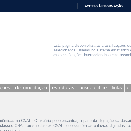
ACESSO À INFORMAÇÃO
IR
PARA
O
CONTEÚDO
Esta página disponibiliza as classificações e
selecionados, usadas no sistema estatístico 
as classificações internacionais a elas assoc
ações
documentação
estruturas
busca online
links
c
nômicas na CNAE. O usuário pode encontrar, a partir da digitação da descr
 classes CNAE ou subclasses CNAE, que contêm as palavras digitadas, ou 
le associadas;