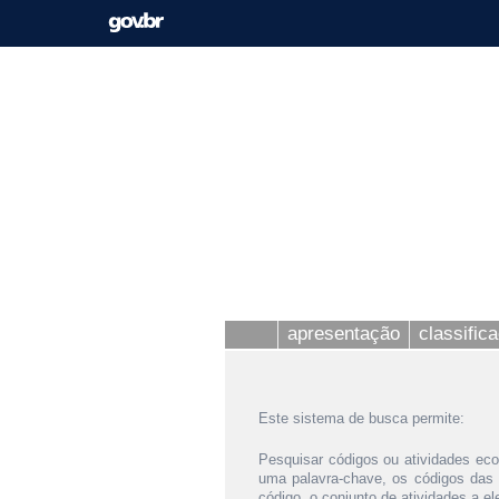
apresentação
classific
Este sistema de busca permite:
Pesquisar códigos ou atividades eco
uma palavra-chave, os códigos das
código, o conjunto de atividades a e