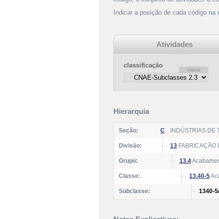
Indicar a posição de cada código na
Atividades
classificação
Hierarquia
Seção:
C
INDÚSTRIAS DE
Divisão:
13
FABRICAÇÃO 
Grupo:
13.4
Acabamento
Classe:
13.40-5
Aca
Subclasse:
1340-5/