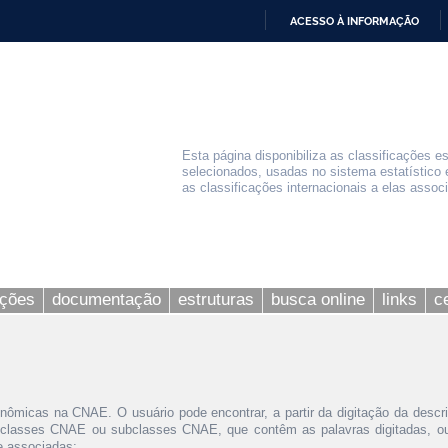
ACESSO À INFORMAÇÃO
IR
PARA
O
CONTEÚDO
Esta página disponibiliza as classificações e
selecionados, usadas no sistema estatístico 
as classificações internacionais a elas assoc
ações
documentação
estruturas
busca online
links
c
nômicas na CNAE. O usuário pode encontrar, a partir da digitação da descr
 classes CNAE ou subclasses CNAE, que contêm as palavras digitadas, ou 
le associadas;