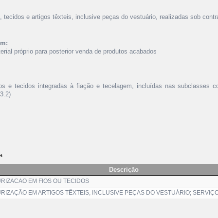
, tecidos e artigos têxteis, inclusive peças do vestuário, realizadas sob contr
ém:
erial próprio para posterior venda de produtos acabados
ios e tecidos integradas à fiação e tecelagem, incluídas nas subclasses c
3.2)
a
Descrição
URIZACAO EM FIOS OU TECIDOS
RIZAÇÃO EM ARTIGOS TÊXTEIS, INCLUSIVE PEÇAS DO VESTUÁRIO; SERVIÇ