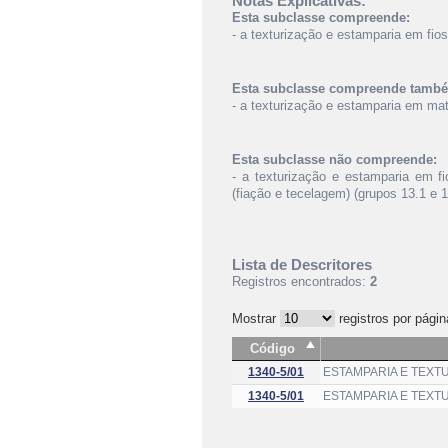
Notas Explicativas:
Esta subclasse compreende:
- a texturização e estamparia em fios
Esta subclasse compreende tamb
- a texturização e estamparia em mat
Esta subclasse não compreende:
- a texturização e estamparia em f
(fiação e tecelagem) (grupos 13.1 e 1
Lista de Descritores
Registros encontrados:
2
Mostrar
registros por págin
Código
1340-5/01
ESTAMPARIA E TEXT
1340-5/01
ESTAMPARIA E TEXTU