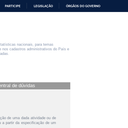
PARTICIPE
LEGISLAÇÃO
ÓRGÃOS DO GOVERNO
statísticas nacionais, para temas
e nos cadastros administrativos do País e
iadas.
entral de dúvidas
ição de uma dada atividade ou de
a partir da especificação de um